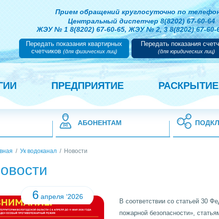
Прием обращений круглосуточно
по телефон
Центральный диспетчер 8(8202) 67-60-64
ЖЭУ № 1 8(8202) 67-60-65,
ЖЭУ № 2, 3 8(8202) 67-60
Передать показания квартирных
Передать показания счет
счетчиков
(для физических лиц)
(для юридических лиц)
ГИИ
ПРЕДПРИЯТИЕ
РАСКРЫТИ
АБОНЕНТАМ
ПОДКЛ
вная
/
Ук водоканал
/
Новости
овости
6
апреля ‘2026
В соответствии со статьей 30 Ф
пожарной безопасности», статьям