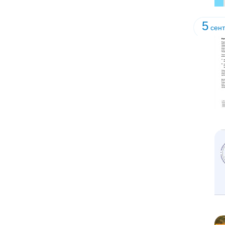
5
сент