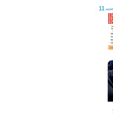
11
нояб